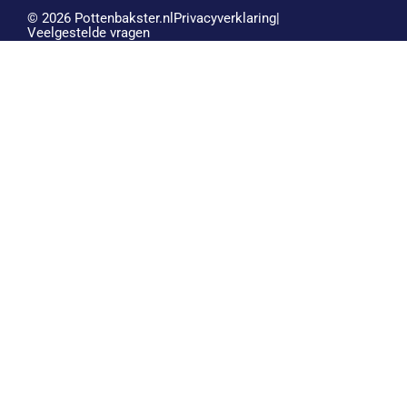
© 2026 Pottenbakster.nl
Privacyverklaring
|
Veelgestelde vragen