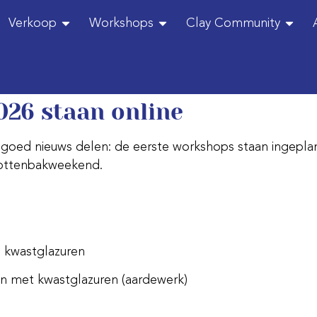
Verkoop
Workshops
Clay Community
026 staan online
 goed nieuws delen: de eerste workshops staan ingep
 pottenbakweekend.
kwastglazuren
en met kwastglazuren (aardewerk)