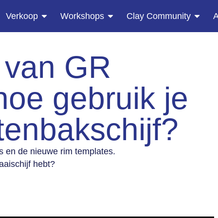
Verkoop
Workshops
Clay Community
s van GR
hoe gebruik je
tenbakschijf?
s en de nieuwe rim templates.
aaischijf hebt?