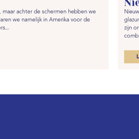
Ni
g, maar achter de schermen hebben we
Nieuw
aren we namelijk in Amerika voor de
glazu
s...
zijn 
combi