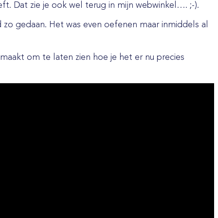
. Dat zie je ook wel terug in mijn webwinkel…. ;-).
gd zo gedaan. Het was even oefenen maar inmiddels al
akt om te laten zien hoe je het er nu precies