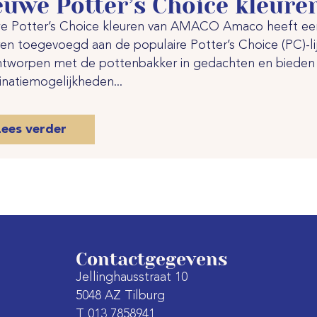
euwe Potter’s Choice kleur
e Potter’s Choice kleuren van AMACO Amaco heeft een
ren toegevoegd aan de populaire Potter’s Choice (PC)-li
ontworpen met de pottenbakker in gedachten en bieden v
natiemogelijkheden...
Lees verder
Contactgegevens
Jellinghausstraat 10
5048 AZ Tilburg
T 013 7858941