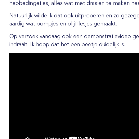
hebbedingetjes, alles wat met draaien te maken heeft
Natuurlijk wilde ik dat ook uitproberen en zo geze
aardig wat pompjes en olijfflesjes gemaakt.
Op verzoek vandaag ook een demonstratievideo gema
indraait. Ik hoop dat het een beetje duidelijk is.