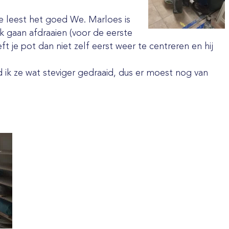
e leest het goed We. Marloes is
ek gaan afdraaien (voor de eerste
ft je pot dan niet zelf eerst weer te centreren en hij
k ze wat steviger gedraaid, dus er moest nog van