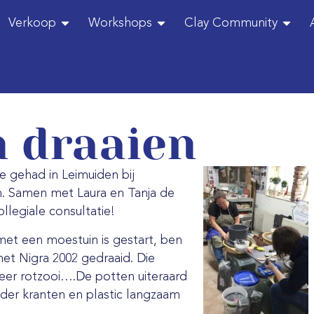
Verkoop
Workshops
Clay Community
n draaien
e gehad in Leimuiden bij
h. Samen met Laura en Tanja de
ollegiale consultatie!
met een moestuin is gestart, ben
et Nigra 2002 gedraaid. Die
 meer rotzooi….De potten uiteraard
der kranten en plastic langzaam