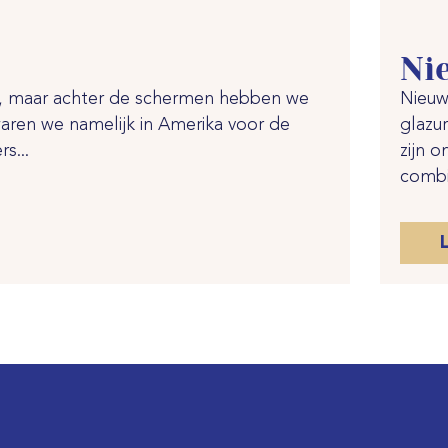
Ni
g, maar achter de schermen hebben we
Nieuw
aren we namelijk in Amerika voor de
glazu
s...
zijn 
combi