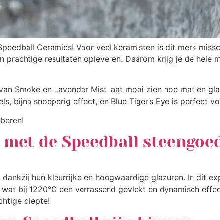
peedball Ceramics! Voor veel keramisten is dit merk missc
en prachtige resultaten opleveren. Daarom krijg je de hele
 van Smoke en Lavender Mist laat mooi zien hoe mat en gla
s, bijna snoeperig effect, en Blue Tiger’s Eye is perfect v
beren!
 met de Speedball steengoe
t dankzij hun kleurrijke en hoogwaardige glazuren. In dit
wat bij 1220°C een verrassend gevlekt en dynamisch effect
htige diepte!