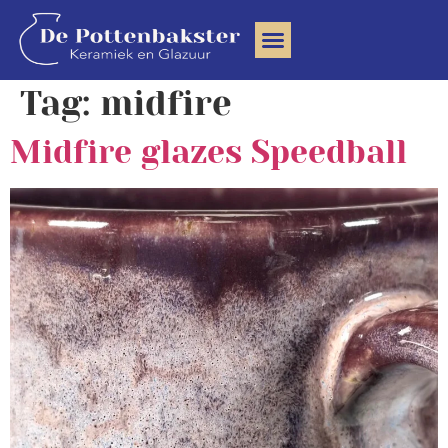
Clay Community
Tag:
midfire
Midfire glazes Speedball