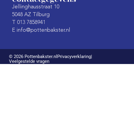
Jellinghausstraat 10
5048 AZ Tilburg
T 013 7858941
E info@pottenbakster.nl
© 2026 Pottenbakster.nl
Privacyverklaring
|
Veelgestelde vragen